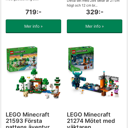
Detta set med 284 delar är 21 cm
högt och 12 cm br...
719:-
329:-
Mer info »
Mer info »
LEGO Minecraft
LEGO Minecraft
21593 Första
21274 Mötet med
nattens äventyr
väktaren