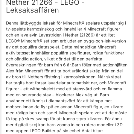
Nether 21266 - LEGO -
Leksaksaffären
Denna lättbyggda leksak för Minecraft® spelare utspelar sig i
tv-spelets karmosinskog och innehåller 4 Minecraft figurer
och en lavalavin!Lavastriden i Nether (21266) är ett litet
LEGO® Minecraft® set som erbjuder en bygg-och-lek-version
av det populära dataspelet. Detta mångsidiga Minecraft
aktivitetsset innehåller populära spelfigurer, roliga funktioner
och oändlig action, vilket gör det till den perfekta
överraskningen för barn från 6 år.Barn följer med actionhjälten
Alex från Minecraft för att ta bort uråldrigt skräp från en del
av bron till Nethers fästning i karmosinskogen. När skräpet
har tagits bort forsar lavadelar automatiskt ner, och Minecraft
figurer – ett witherskelett med ett stensvärd och en flamma
med en snurrande stav – blockerar Alex väg ut. Barn
använder ett ikoniskt diamantsvärd för att kämpa mot
mobsen innan de flyr på en annan Minecraft figur, en klivare
med rörliga ben och sadel. Minecraft spelare vet att de måste
få tag på skev svamp för att kunna styra klivaren. För ännu
mer digitalt skoj kan barn zooma in och rotera modeller i 3D
med appen LEGO Builder på sin enhet.Antal bitar: