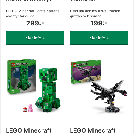
I LEGO Minecraft Första nattens
Utforska den mystiska, frodiga
äventyr får du ge...
grottan och spräng...
299:-
199:-
Mer info »
Mer info »
LEGO Minecraft
LEGO Minecraft