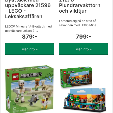
uppväckare 21596
Plundrarvakttorn
- LEGO -
och vildtjur
Leksaksaffären
Förbered dig på en strid på
savannen med LEGO Mine...
LEGO® Minecraft® Byattack med
uppväckare Lekset 21...
879:-
799:-
Mer info »
Mer info »