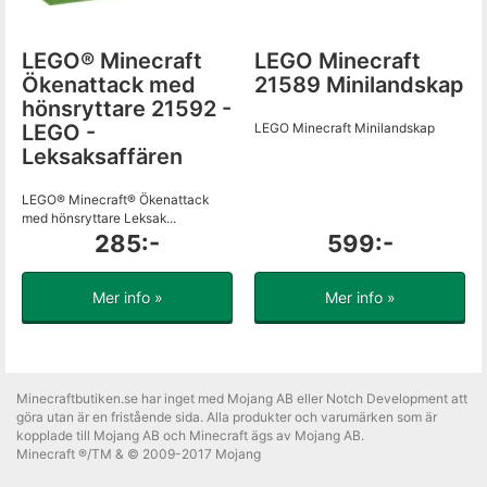
LEGO® Minecraft
LEGO Minecraft
Ökenattack med
21589 Minilandskap
hönsryttare 21592 -
LEGO -
LEGO Minecraft Minilandskap
Leksaksaffären
LEGO® Minecraft® Ökenattack
med hönsryttare Leksak...
285:-
599:-
Mer info »
Mer info »
Minecraftbutiken.se har inget med Mojang AB eller Notch Development att
göra utan är en fristående sida. Alla produkter och varumärken som är
kopplade till Mojang AB och Minecraft ägs av Mojang AB.
Minecraft ®/TM & © 2009-2017 Mojang