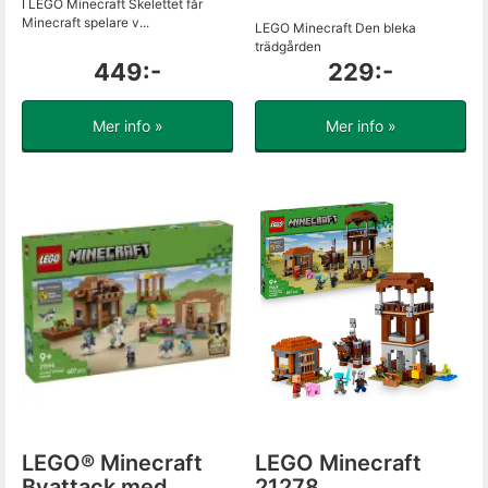
I LEGO Minecraft Skelettet får
Minecraft spelare v...
LEGO Minecraft Den bleka
trädgården
449:-
229:-
Mer info »
Mer info »
LEGO® Minecraft
LEGO Minecraft
Byattack med
21278